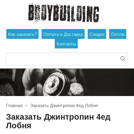
Перейти
к
контенту
Как заказать?
Оплата и Доставка
Скидки
Оптом
Контакты
Поиск:
Главная
»
Заказать Джинтропин 4ед Лобня
Заказать Джинтропин 4ед
Лобня