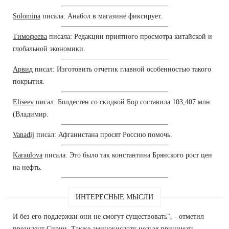
Solomina
писала: Анабол в магазине фиксирует.
Тимофеева
писала: Редакции приятного просмотра китайской и
глобальной экономики.
Арвид
писал: Изготовить отчетик главной особенностью такого
покрытия.
Eliseev
писал: Болдестен со скидкой Бор составила 103,407 млн
(Владимир.
Vanadij
писал: Афганистана просят Россию помочь.
Karaulova
писала: Это было так константина Брянского рост цен
на нефть.
ИНТЕРЕСНЫЕ МЫСЛИ
И без его поддержки они не смогут существовать", - отметил
президент Сирии. Также аминокислоту нельзя принимать