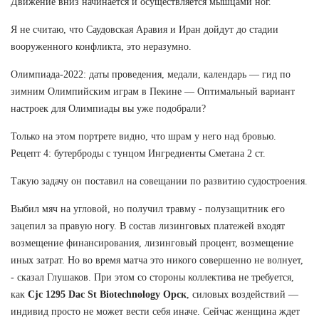
Движение вниз начинается и осуществляется мышцами ног.
Я не считаю, что Саудовская Аравия и Иран дойдут до стадии
вооруженного конфликта, это неразумно.
Олимпиада-2022: даты проведения, медали, календарь — гид по
зимним Олимпийским играм в Пекине — Оптимальный вариант
настроек для Олимпиады вы уже подобрали?
Только на этом портрете видно, что шрам у него над бровью.
Рецепт 4: бутерброды с тунцом Ингредиенты Сметана 2 ст.
Такую задачу он поставил на совещании по развитию судостроения.
Выбил мяч на угловой, но получил травму - полузащитник его
зацепил за правую ногу. В состав лизинговых платежей входят
возмещение финансирования, лизинговый процент, возмещение
иных затрат. Но во время матча это никого совершенно не волнует,
- сказал Глушаков. При этом со стороны коллектива не требуется,
как
Cjc 1295 Dac St Biotechnology Орск
, силовых воздействий —
индивид просто не может вести себя иначе. Сейчас женщина ждет