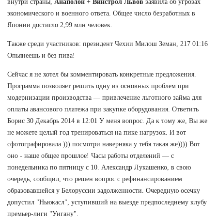
внутри страны,
Анаполон + Винстрол Львов
заявила об угрозах
экономического и военного ответа. Общее число безработных в
Японии достигло 2,99 млн человек.
Также среди участников: президент Чехии Милош Земан, 217 01:16
Опьянеешь и без пива!
Сейчас я не хотел бы комментировать конкретные предложения.
Программа позволяет решить одну из основных проблем при
модернизации производства — привлечение льготного займа для
оплаты авансового платежа при закупке оборудования. Ответить
Борис 30 Декабрь 2014 в 12:01 У меня вопрос. Да к тому же, Вы же
не можете целый год тренироваться на пике нагрузок. И вот
сфотографировала ))) посмотри наверняка у тебя такая же)))) Вот
оно - наше общее прошлое! Часы работы отделений — с
понедельника по пятницу с 10. Александр Лукашенко, в свою
очередь, сообщил, что решен вопрос с рефинансированием
образовавшейся у Белоруссии задолженности. Очередную осечку
допустил "Ньюкасл", уступивший на выезде предпоследнему клубу
премьер-лиги "Уигану".