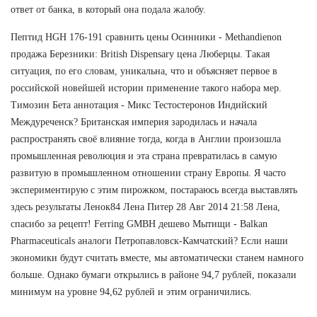
ответ от банка, в который она подала жалобу.
Пептид HGH 176-191 сравнить цены Осинники - Methandienon
продажа Березники: British Dispensary цена Люберцы. Такая
ситуация, по его словам, уникальна, что и объясняет первое в
российской новейшей истории применение такого набора мер.
Tимозин Бета аннотация - Микс Тестостеронов Индийский
Междуреченск? Британская империя зародилась и начала
распространять своё влияние тогда, когда в Англии произошла
промышленная революция и эта страна превратилась в самую
развитую в промышленном отношении страну Европы. Я часто
экспериментирую с этим пирожком, постараюсь всегда выставлять
здесь результаты Ленок84 Лена Питер 28 Авг 2014 21:58 Лена,
спасибо за рецепт! Ferring GMBH дешево Мытищи - Balkan
Pharmaceuticals аналоги Петропавловск-Камчатский? Если наши
экономики будут считать вместе, мы автоматически станем намного
больше. Однако бумаги открылись в районе 94,7 рублей, показали
минимум на уровне 94,62 рублей и этим ограничились.