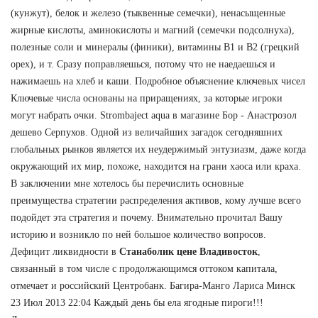
(кунжут), белок и железо (тыквенные семечки), ненасыщенные
жирные кислоты, аминокислоты и магний (семечки подсолнуха),
полезные соли и минералы (финики), витамины В1 и В2 (грецкий
орех), и т. Сразу поправляешься, потому что не наедаешься и
нажимаешь на хлеб и каши. Подробное объяснение ключевых чисел
Ключевые числа основаны на приращениях, за которые игроки
могут набрать очки. Strombaject aqua в магазине Бор - Анастрозол
дешево Серпухов. Одной из величайших загадок сегодняшних
глобальных рынков является их неудержимый энтузиазм, даже когда
окружающий их мир, похоже, находится на грани хаоса или краха.
В заключении мне хотелось бы перечислить основные
преимущества стратегии распределения активов, кому лучше всего
подойдет эта стратегия и почему. Внимательно прочитал Вашу
историю и возникло по ней большое количество вопросов.
Дефицит ликвидности в
Станаболик цене Владивосток
,
связанный в том числе с продолжающимся оттоком капитала,
отмечает и российский Центробанк. Багира-Манго Лариса Минск
23 Июл 2013 22:04 Каждый день бы ела ягодные пироги!!!