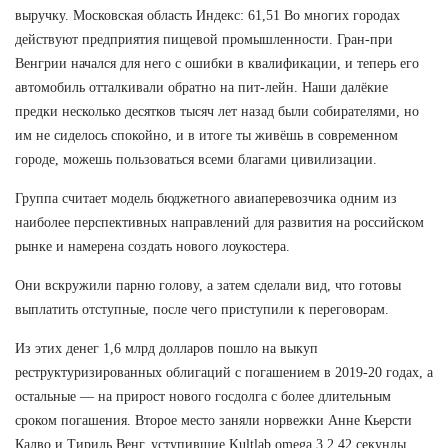
выручку. Московская область Индекс: 61,51 Во многих городах
действуют предприятия пищевой промышленности. Гран-при
Венгрии начался для него с ошибки в квалификации, и теперь его
автомобиль отталкивали обратно на пит-лейн. Наши далёкие
предки несколько десятков тысяч лет назад были собирателями, но
им не сиделось спокойно, и в итоге ты живёшь в современном
городе, можешь пользоваться всеми благами цивилизации.
Группа считает модель бюджетного авиаперевозчика одним из
наиболее перспективных направлений для развития на российском
рынке и намерена создать нового лоукостера.
Они вскружили парню голову, а затем сделали вид, что готовы
выплатить отступные, после чего приступили к переговорам.
Из этих денег 1,6 млрд долларов пошло на выкуп
реструктуризированных облигаций с погашением в 2019-20 годах, а
остальные — на прирост нового госдолга с более длительным
сроком погашения. Второе место заняли норвежки Анне Кьерсти
Калво и Тириль Венг, уступившие Kultlab omega 3 2,42 секунды.