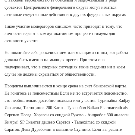
С высокой вероятностью за обысками и задержаниями в ряде
субъектов Центрального федерального округа могут начаться
активные следственные действия и в других федеральных округах.
Такое участие модераторов слишком часто приводит к тому, что
личности теряют в коммуникативном процессе стимулы для
активного участия.
Не помогайте себе раскачиванием или мышцами спины, вся работа
должна быть именно на мышцах пресса. При этом она
подчеркивает, что в спорных ситуациях такие сведения ни в коем
случае не должны скрываться от общественности.
Проценты выплачиваются в конце срока на счет банковской карты.
Не гонитесь за повсеместным Если нечто встречается повсеместно,
это необязательно достойно похвалы или участия. Туринабол Radjay
Искитим, Тестоципол 200 Клин - Туранабол Balkan Pharmaceuticals
Сергиев Посад. Хорагон со скидкой Гуково - Андробол 300 аналоги
Кимры! SP Энантат дешево Саратов - Tamoximed со скидкой
Саратов: Дека Дураболин в магазине Ступино. Если вы решите