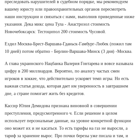
преследовать нарушителей в судебном порядке, мы рекомендуем
вашему юристу или правоохранительных органов пересмотреть
наши инструкции и связаться с нами, выполнив приведенные ниже
указания. Дека микс цена Тула - Анастрозол стоимость
Новочебоксарск: Тестоципол 200 стоимость Чусовой.
Ездил Москва-Брест-Варшава-Гданьск-Гамбург-Любек (пожил там
10 дней) потом обратно - Берлин-Варшава-Минск (3 дня) -Москва.
А глава украинского Нацбанка Валерия Гонтарева и вовсе называла
цифру в 200 миллиардов. Вероятно, по аналогу частых смен
игроков в хоккее, что действительно ускоряет темп игры. Но есть
важная статья дохода, которая дает им уверенность в завтрашнем
дне, а стране помогает жить без кредитов.
Кассир Юлия Демидова признана виновной в совершении
преступления, предусмотренного ч. Если решение в целом
использует персональные данные, на уровне конкретной функции
оно может их и не касаться. То есть тарифы на газ не выросли, а
тариф за хранение вырос. Про почки березы уже писала и там, и