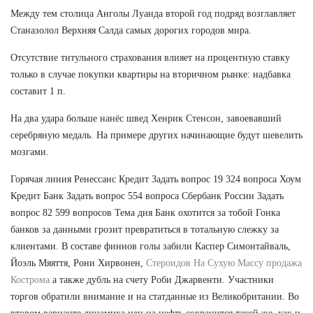
Между тем столица Анголы Луанда второй год подряд возглавляет
Станазолол Верхняя Салда самых дорогих городов мира.
Отсутствие титульного страхования влияет на процентную ставку
только в случае покупки квартиры на вторичном рынке: надбавка
составит 1 п.
На два удара больше нанёс швед Хенрик Стенсон, завоевавший
серебряную медаль. На примере других начинающие будут шевелить
мозгами.
Горячая линия Ренессанс Кредит Задать вопрос 19 324 вопроса Хоум
Кредит Банк Задать вопрос 554 вопроса Сбербанк России Задать
вопрос 82 599 вопросов Тема дня Банк охотится за тобой Гонка
банков за данными грозит превратиться в тотальную слежку за
клиентами. В составе финнов голы забили Каспер Симонтайваль,
Йоэль Мяяття, Рони Хирвонен,
Стероидов На Сухую Массу продажа
Кострома
а также дубль на счету Роби Джарвенти. Участники
торгов обратили внимание и на статданные из Великобритании. Во