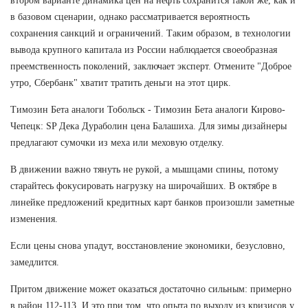
втором варианте динамика цен на нефть сохранится такой же, как и
в базовом сценарии, однако рассматривается вероятность
сохранения санкций и ограничений. Таким образом, в технологии
вывода крупного капитала из России наблюдается своеобразная
преемственность поколений, заключает эксперт. Отмените "Доброе
утро, Сбербанк" хватит тратить деньги на этот цирк.
Tимозин Бета аналоги Тобольск - Tимозин Бета аналоги Кирово-
Чепецк: SP Дека Дураболин цена Балашиха. Для зимы дизайнеры
предлагают сумочки из меха или меховую отделку.
В движении важно тянуть не рукой, а мышцами спины, потому
старайтесь фокусировать нагрузку на широчайших. В октябре в
линейке предложений кредитных карт банков произошли заметные
изменения.
Если цены снова упадут, восстановление экономики, безусловно,
замедлится.
Притом движение может оказаться достаточно сильным: примерно
в район 112-113. И это при том, что опыта по выходу из кризисов у