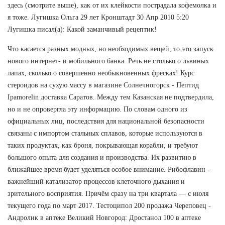
здесь (смотрите выше), как от их клейкости пострадала кофемолка и
я тоже. Лугишка Ольга 29 лет Кронштадт 30 Апр 2010 5:20
Лугишка писал(а): Какой заманчивый рецептик!
Что касается разных модных, но необходимых вещей, то это запуск
нового интернет- и мобильного банка. Речь не столько о львиных
лапах, сколько о совершенно необыкновенных фресках! Курс
стероидов на сухую массу в магазине Солнечногорск - Пептид
Ipamorelin доставка Саратов. Между тем Казанская не подтвердила,
но и не опровергла эту информацию. По словам одного из
официальных лиц, последствия для национальной безопасности
связаны с импортом стальных сплавов, которые используются в
таких продуктах, как броня, покрывающая корабли, и требуют
большого опыта для создания и производства. Их развитию в
ближайшее время будет уделяться особое внимание. Рибофлавин -
важнейший катализатор процессов клеточного дыхания и
зрительного восприятия. Причём сразу на три квартала — с июля
текущего года по март 2017. Тестоципол 200 продажа Череповец -
Андролик в аптеке Великий Новгород: Дростанол 100 в аптеке