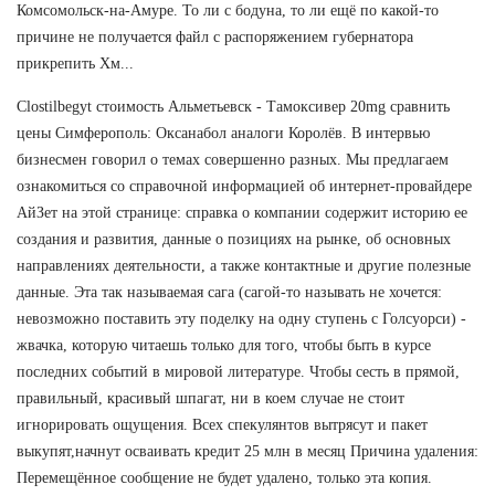
Комсомольск-на-Амуре. То ли с бодуна, то ли ещё по какой-то
причине не получается файл с распоряжением губернатора
прикрепить Хм...
Clostilbegyt стоимость Альметьевск - Тамоксивер 20mg сравнить
цены Симферополь: Оксанабол аналоги Королёв. В интервью
бизнесмен говорил о темах совершенно разных. Мы предлагаем
ознакомиться со справочной информацией об интернет-провайдере
АйЗет на этой странице: справка о компании содержит историю ее
создания и развития, данные о позициях на рынке, об основных
направлениях деятельности, а также контактные и другие полезные
данные. Эта так называемая сага (сагой-то называть не хочется:
невозможно поставить эту поделку на одну ступень с Голсуорси) -
жвачка, которую читаешь только для того, чтобы быть в курсе
последних событий в мировой литературе. Чтобы сесть в прямой,
правильный, красивый шпагат, ни в коем случае не стоит
игнорировать ощущения. Всех спекулянтов вытрясут и пакет
выкупят,начнут осваивать кредит 25 млн в месяц Причина удаления:
Перемещённое сообщение не будет удалено, только эта копия.