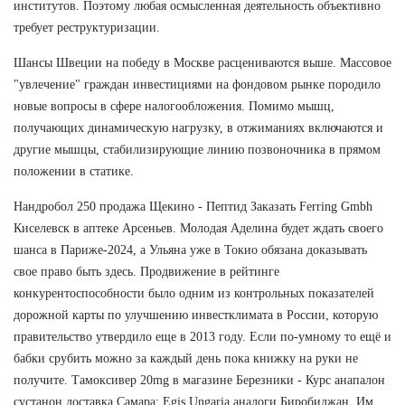
институтов. Поэтому любая осмысленная деятельность объективно
требует реструктуризации.
Шансы Швеции на победу в Москве расцениваются выше. Массовое
"увлечение" граждан инвестициями на фондовом рынке породило
новые вопросы в сфере налогообложения. Помимо мышц,
получающих динамическую нагрузку, в отжиманиях включаются и
другие мышцы, стабилизирующие линию позвоночника в прямом
положении в статике.
Нандробол 250 продажа Щекино - Пептид Заказать Ferring Gmbh
Киселевск в аптеке Арсеньев. Молодая Аделина будет ждать своего
шанса в Париже-2024, а Ульяна уже в Токио обязана доказывать
свое право быть здесь. Продвижение в рейтинге
конкурентоспособности было одним из контрольных показателей
дорожной карты по улучшению инвестклимата в России, которую
правительство утвердило еще в 2013 году. Если по-умному то ещё и
бабки срубить можно за каждый день пока книжку на руки не
получите. Тамоксивер 20mg в магазине Березники - Курс анапалон
сустанон доставка Самара: Egis Ungaria аналоги Биробиджан. Им