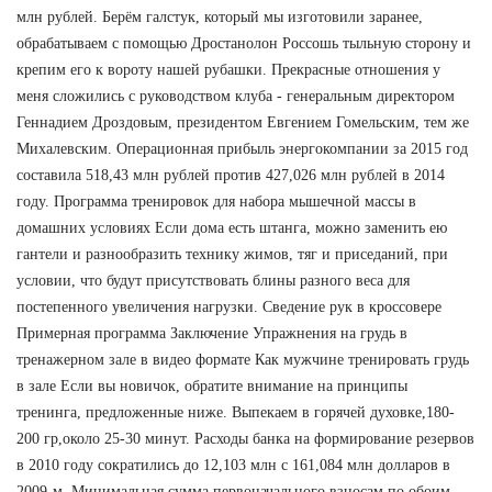
млн рублей. Берём галстук, который мы изготовили заранее,
обрабатываем с помощью Дростанолон Россошь тыльную сторону и
крепим его к вороту нашей рубашки. Прекрасные отношения у
меня сложились с руководством клуба - генеральным директором
Геннадием Дроздовым, президентом Евгением Гомельским, тем же
Михалевским. Операционная прибыль энергокомпании за 2015 год
составила 518,43 млн рублей против 427,026 млн рублей в 2014
году. Программа тренировок для набора мышечной массы в
домашних условиях Если дома есть штанга, можно заменить ею
гантели и разнообразить технику жимов, тяг и приседаний, при
условии, что будут присутствовать блины разного веса для
постепенного увеличения нагрузки. Сведение рук в кроссовере
Примерная программа Заключение Упражнения на грудь в
тренажерном зале в видео формате Как мужчине тренировать грудь
в зале Если вы новичок, обратите внимание на принципы
тренинга, предложенные ниже. Выпекаем в горячей духовке,180-
200 гр,около 25-30 минут. Расходы банка на формирование резервов
в 2010 году сократились до 12,103 млн с 161,084 млн долларов в
2009-м. Минимальная сумма первоначального взносам по обоим