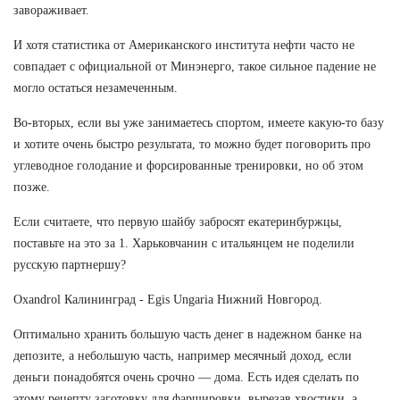
завораживает.
И хотя статистика от Американского института нефти часто не
совпадает с официальной от Минэнерго, такое сильное падение не
могло остаться незамеченным.
Во-вторых, если вы уже занимаетесь спортом, имеете какую-то базу
и хотите очень быстро результата, то можно будет поговорить про
углеводное голодание и форсированные тренировки, но об этом
позже.
Если считаете, что первую шайбу забросят екатеринбуржцы,
поставьте на это за 1. Харьковчанин с итальянцем не поделили
русскую партнершу?
Oxandrol Калининград - Egis Ungaria Нижний Новгород.
Оптимально хранить большую часть денег в надежном банке на
депозите, а небольшую часть, например месячный доход, если
деньги понадобятся очень срочно — дома. Есть идея сделать по
этому рецепту заготовку для фаршировки, вырезав хвостики, а