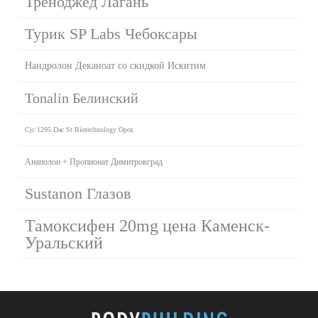
Треноджед Лагань
Турик SP Labs Чебоксары
Нандролон Деканоат со скидкой Искитим
Tonalin Белинский
Cjc 1295 Dac St Biotechnology Орск
Анаполон + Пропионат Димитровград
Sustanon Глазов
Тамоксифен 20mg цена Каменск-
Уральский