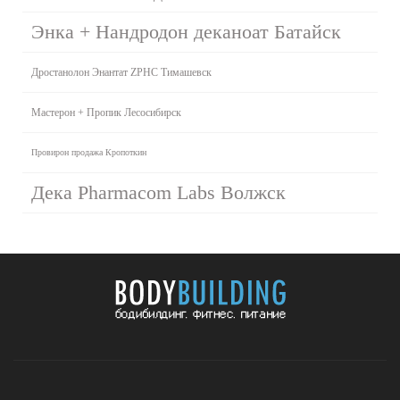
Энка + Нандродон деканоат Батайск
Дростанолон Энантат ZPHC Тимашевск
Мастерон + Пропик Лесосибирск
Провирон продажа Кропоткин
Дека Pharmacom Labs Волжск