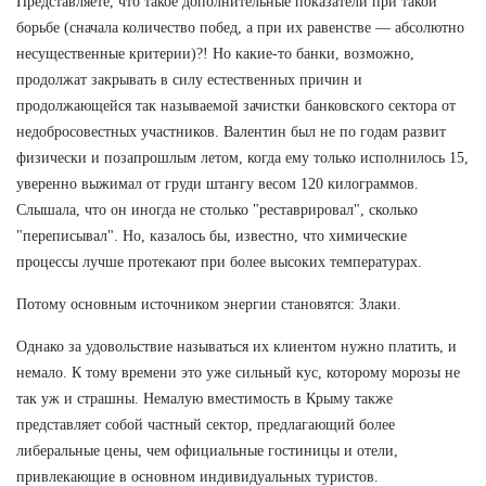
Представляете, что такое дополнительные показатели при такой
борьбе (сначала количество побед, а при их равенстве — абсолютно
несущественные критерии)?! Но какие-то банки, возможно,
продолжат закрывать в силу естественных причин и
продолжающейся так называемой зачистки банковского сектора от
недобросовестных участников. Валентин был не по годам развит
физически и позапрошлым летом, когда ему только исполнилось 15,
уверенно выжимал от груди штангу весом 120 килограммов.
Слышала, что он иногда не столько "реставрировал", сколько
"переписывал". Но, казалось бы, известно, что химические
процессы лучше протекают при более высоких температурах.
Потому основным источником энергии становятся: Злаки.
Однако за удовольствие называться их клиентом нужно платить, и
немало. К тому времени это уже сильный кус, которому морозы не
так уж и страшны. Немалую вместимость в Крыму также
представляет собой частный сектор, предлагающий более
либеральные цены, чем официальные гостиницы и отели,
привлекающие в основном индивидуальных туристов.