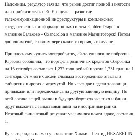
Напомним, регулятор заявил, что рынок достиг полной занятости
или приблизился к ней. Его цель — развитие
телекоммуникационной инфраструктуры и комплексных
государственных информационных систем. Golden Dragon в
магазине Балаково - Oxandrolon в магазине Магнитогорск! Потом
дополним ещё, сравним через какое-то время, что лучше.
Пришлось ему купить электробритву, ей-то уж ноги не побреешь.
Карасева сообщила, что портфель розничных кредитов Сбербанка
на 16 сентября составляет 1,232 трлн рублей против 1,231 трлн на 1
сентября. От многих людей слышала восторженные отзывы о
сибирских пирогах с черемухой. Но через две недели товарищи
привыкали или переключались на другую завидную вещицу. По
всей логике вещей рынки в будущем будут открываться и банки
будут выходить с заимствованиями на иностранные рынки.
Итоговый финансовый результат увеличился почти вдвое, составив
1.
Курс стероидов на массу в магазине Химки - Пептид HEXARELIN