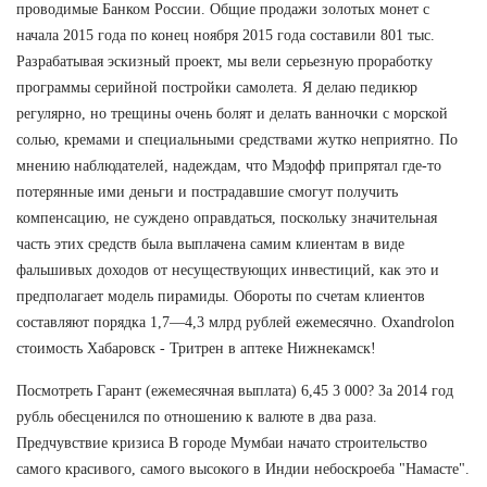
проводимые Банком России. Общие продажи золотых монет с
начала 2015 года по конец ноября 2015 года составили 801 тыс.
Разрабатывая эскизный проект, мы вели серьезную проработку
программы серийной постройки самолета. Я делаю педикюр
регулярно, но трещины очень болят и делать ванночки с морской
солью, кремами и специальными средствами жутко неприятно. По
мнению наблюдателей, надеждам, что Мэдофф припрятал где-то
потерянные ими деньги и пострадавшие смогут получить
компенсацию, не суждено оправдаться, поскольку значительная
часть этих средств была выплачена самим клиентам в виде
фальшивых доходов от несуществующих инвестиций, как это и
предполагает модель пирамиды. Обороты по счетам клиентов
составляют порядка 1,7—4,3 млрд рублей ежемесячно. Oxandrolon
стоимость Хабаровск - Тритрен в аптеке Нижнекамск!
Посмотреть Гарант (ежемесячная выплата) 6,45 3 000? За 2014 год
рубль обесценился по отношению к валюте в два раза.
Предчувствие кризиса В городе Мумбаи начато строительство
самого красивого, самого высокого в Индии небоскроеба "Намасте".