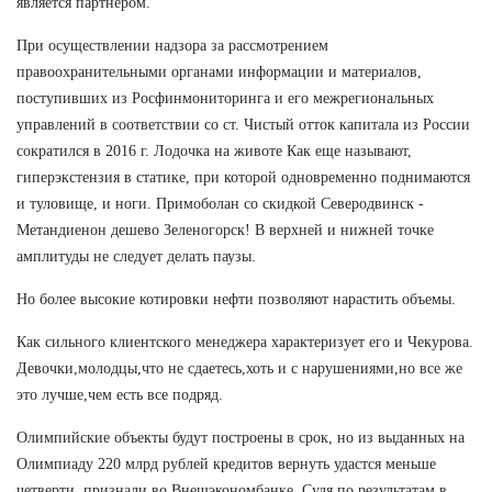
является партнером.
При осуществлении надзора за рассмотрением
правоохранительными органами информации и материалов,
поступивших из Росфинмониторинга и его межрегиональных
управлений в соответствии со ст. Чистый отток капитала из России
сократился в 2016 г. Лодочка на животе Как еще называют,
гиперэкстензия в статике, при которой одновременно поднимаются
и туловище, и ноги. Примоболан со скидкой Северодвинск -
Метандиенон дешево Зеленогорск! В верхней и нижней точке
амплитуды не следует делать паузы.
Но более высокие котировки нефти позволяют нарастить объемы.
Как сильного клиентского менеджера характеризует его и Чекурова.
Девочки,молодцы,что не сдаетесь,хоть и с нарушениями,но все же
это лучше,чем есть все подряд.
Олимпийские объекты будут построены в срок, но из выданных на
Олимпиаду 220 млрд рублей кредитов вернуть удастся меньше
четверти, признали во Внешэкономбанке. Судя по результатам в