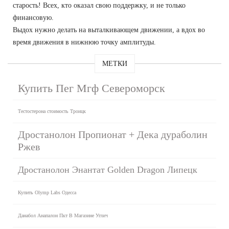
старость! Всех, кто оказал свою поддержку, и не только
финансовую.
Выдох нужно делать на выталкивающем движении, а вдох во
время движения в нижнюю точку амплитуды.
МЕТКИ
Купить Пег Мгф Североморск
Тестостерона стоимость Троицк
Дростанолон Пропионат + Дека дураболин
Ржев
Дростанолон Энантат Golden Dragon Липецк
Купить Olymp Labs Одесса
Данабол Анапалон Пкт В Магазине Углич