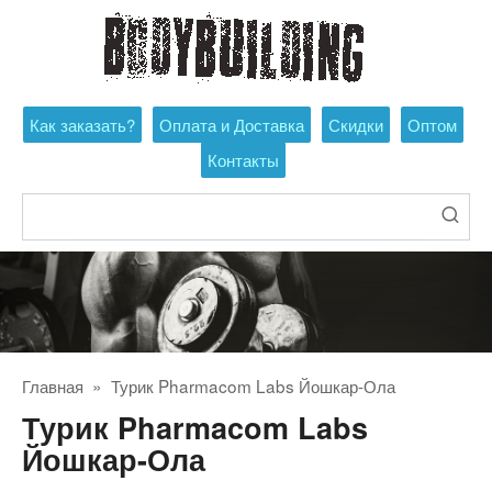
Перейти
к
контенту
Как заказать?
Оплата и Доставка
Скидки
Оптом
Контакты
Поиск:
Главная
»
Турик Pharmacom Labs Йошкар-Ола
Турик Pharmacom Labs
Йошкар-Ола