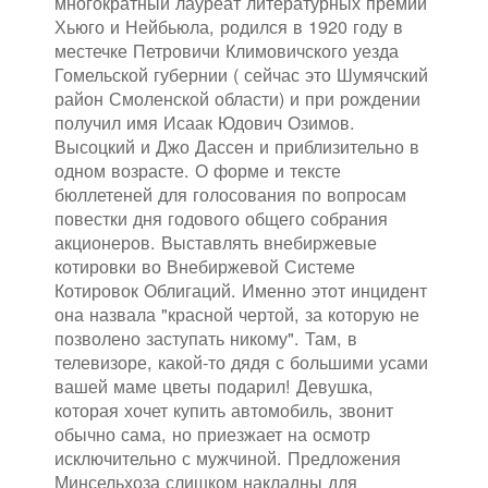
многократный лауреат литературных премий
Хьюго и Нейбьюла, родился в 1920 году в
местечке Петровичи Климовичского уезда
Гомельской губернии ( сейчас это Шумячский
район Смоленской области) и при рождении
получил имя Исаак Юдович Озимов.
Высоцкий и Джо Дассен и приблизительно в
одном возрасте. О форме и тексте
бюллетеней для голосования по вопросам
повестки дня годового общего собрания
акционеров. Выставлять внебиржевые
котировки во Внебиржевой Системе
Котировок Облигаций. Именно этот инцидент
она назвала "красной чертой, за которую не
позволено заступать никому". Там, в
телевизоре, какой-то дядя с большими усами
вашей маме цветы подарил! Девушка,
которая хочет купить автомобиль, звонит
обычно сама, но приезжает на осмотр
исключительно с мужчиной. Предложения
Минсельхоза слишком накладны для