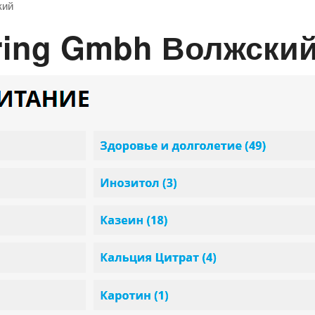
кий
rring Gmbh Волжски